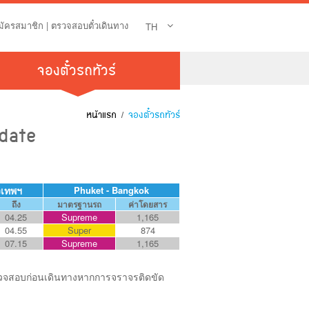
มัครสมาชิก
|
ตรวจสอบตั๋วเดินทาง
TH
จองตั๋วรถทัวร์
หน้าแรก
/
จองตั๋วรถทัวร์
pdate
งเทพฯ
Phuket - Bangkok
ถึง
มาตรฐานรถ
ค่าโดยสาร
04.25
Supreme
1,165
04.55
Super
874
07.15
Supreme
1,165
ตรวจสอบก่อนเดินทางหากการจราจรติดขัด