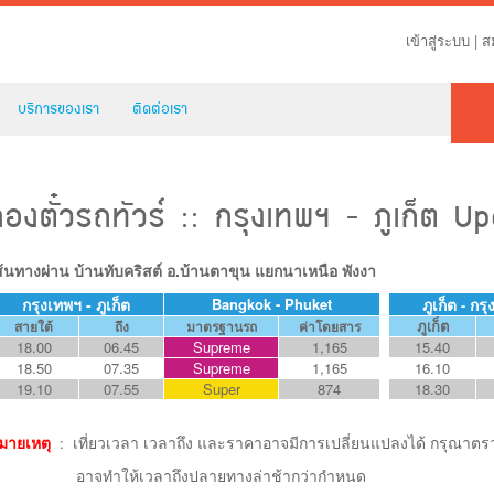
เข้าสู่ระบบ
|
ส
บริการของเรา
ติดต่อเรา
จองตั๋วรถทัวร์ :: กรุงเทพฯ - ภูเก็ต U
ส้นทางผ่าน บ้านทับคริสต์ อ.บ้านตาขุน แยกนาเหนือ พังงา
กรุงเทพฯ - ภูเก็ต
Bangkok - Phuket
ภูเก็ต
กรุ
-
ภูเก็ต
สายใต้
ถึง
มาตรฐานรถ
ค่าโดยสาร
18.00
06.45
Supreme
1,165
15.40
18.50
07.35
Supreme
1,165
16.10
19.10
07.55
Super
874
18.30
มายเหตุ
เที่ยวเวลา เวลาถึง และราคาอาจมีการเปลี่ยนแปลงได้ กรุณา
:
าจทำให้เวลาถึงปลายทางล่าช้ากว่ากำหนด